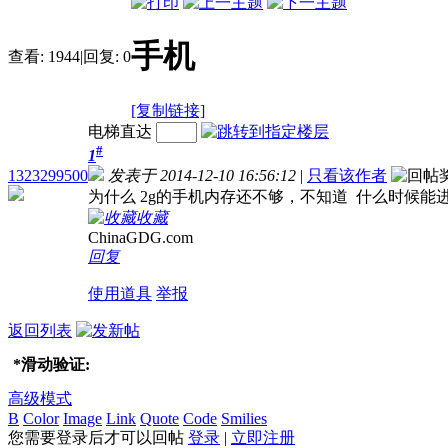
手机
查看:
1944
|
回复:
0
[复制链接]
电梯直达
#
1
1323299500
发表于 2014-12-10 16:56:12
|
只看该作者
为什么 2g的手机内存还不够，不知道 什么时候能
收藏
ChinaGDG.com
回复
使用道具
举报
返回列表
*
滑动验证:
高级模式
B
Color
Image
Link
Quote
Code
Smilies
您需要登录后才可以回帖
登录
|
立即注册