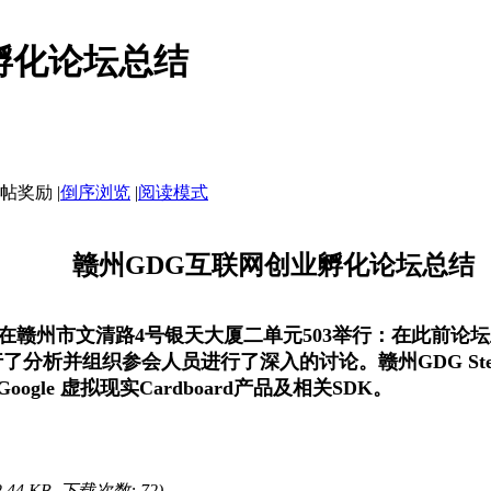
孵化论坛总结
|
倒序浏览
|
阅读模式
赣州GDG互联网创业孵化论坛总结
在赣州市文清路4号银天大厦二单元503举行：在此前论
行了分析并组织参会人员进行了深入的讨论。
赣州GDG St
Google 虚拟现实Cardboard产品及相关SDK。
2.44 KB, 下载次数: 72)