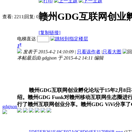
赣州GDG互联网创业
查看:
2211
|
回复:
0
[复制链接]
电梯直达
#
1
发表于 2015-4-2 14:10:09
|
只看该作者
|
只看大图
本帖最后由 gdgjson 于 2015-4-2 14:11 编辑
赣州GDG互联网创业孵化论坛于15年2月8日
绍。
赣州GDG Funk对赣州
移动互联网生态圈进
行了
赣州互联网创业分享。
赣州GDG ViVi分享了
gdgjson
5DF5EB361F48CF07A0C8D04EE1179B6B.png
(17