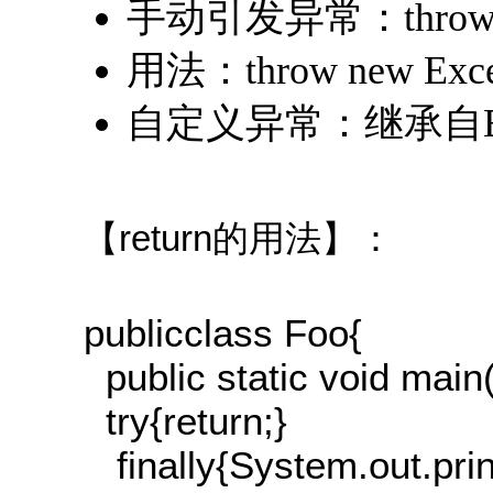
手动引发异常：thro
用法：throw new Exc
自定义异常：继承自Exc
【return的用法】：
publicclass Foo{
public static void main(
try{return;}
finally{System.out.print