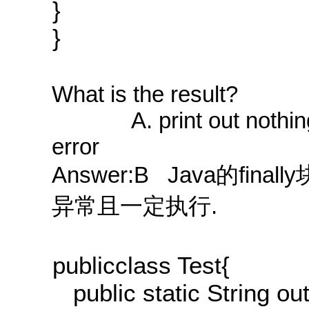
}
}
What is the result?
A. print out nothing B.
error
Answer:B Java的fin
异常且一定执行.
publicclass Test{
public static String out