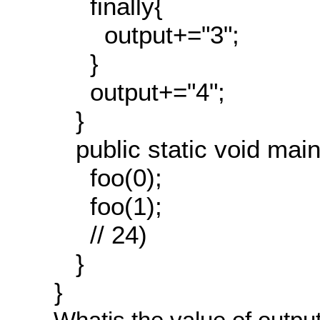
finally{
output+="3";
}
output+="4";
}
public static void main(
foo(0);
foo(1);
// 24)
}
}