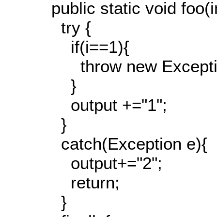
public static void foo(in
try {
if(i==1){
throw new Exceptio
}
output +="1";
}
catch(Exception e){
output+="2";
return;
}