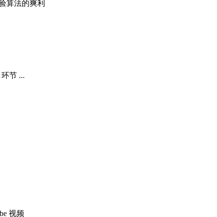
体验算法的爽利
节 ...
be 视频