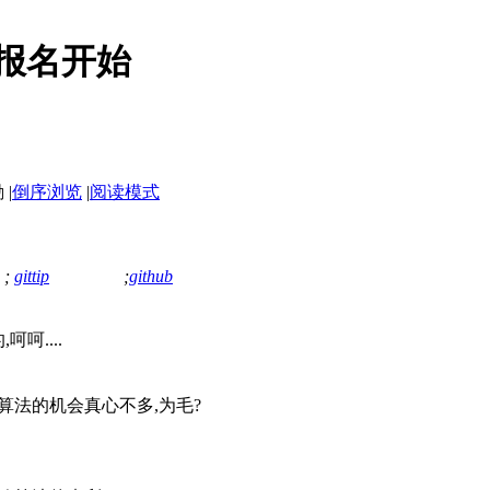
故事报名开始
|
倒序浏览
|
阅读模式
;
gittip
;
github
呵....
算法的机会真心不多,为毛?