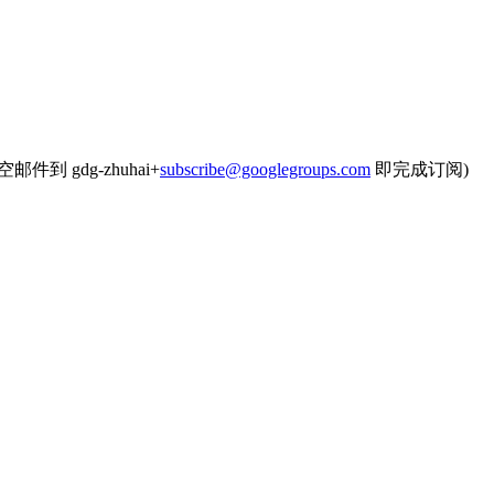
邮件到 gdg-zhuhai+
subscribe@googlegroups.com
即完成订阅)