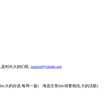
物的,及时向大妈们吼:
support@zhgdg.org
dm:大妈自述,每周一篇) 海选文章(hd:得要相信,大妈法眼)