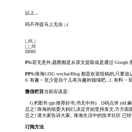
以上...
码不停提马上无虫 ;-)
|_|0|_|
|_|_|0|
|0|0|0|
PS:
若无意外,题图都是从原文提取或是通过 Google 图
PPS:
珠海GDG wechat/Blog 都是欢迎投稿的,只
0. 有趣 ~ 至少是自个儿有兴趣的领域吧...1. 有料
微信栏目
当前应该是:
G术图书 (gb:推荐好书,书无中外) D码点评 (dd:
总之! 珠海的组委大妈们,决定开始坚持发文,方方面
总之! 请大家告诉大家, 珠海生活中的技术社区 已经
订阅方法