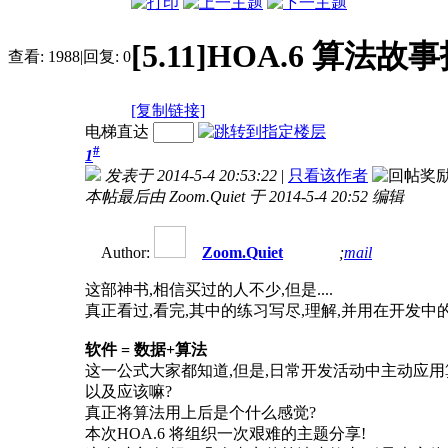
[5.11]HOA.6 算法
查看:
1988
|
回复:
0
[复制链接]
电梯直达
#
1
发表于 2014-5-4 20:53:22
|
只看该作者
本帖最后由 Zoom.Quiet 于 2014-5-4 20:52 编辑
Author:
Zoom.Quiet
;
mail
这部神书,相信买过的人不少,但是....
真正看过,看完,其中的练习写尽,理解,并用在开发中的,呵
软件 = 数据+算法
这一公式大家都知道,但是,日常开发活动中主动应用
以及应该嘛?
真正将算法用上后是个什么感觉?
本次HOA.6 将组织一次艰难的主题分享!