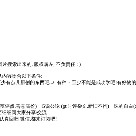
片搜索出来的, 版权属左, 不负责任 ;-)
要追认内容吻合以下条件:
 ~ 至少有点儿原创的东西吧..2. 有种 ~ 至少不能是成功学吧!有好
麻辣评点,善意满盈) G说公论 (gt:时评杂文,新旧不拘) 珠的自白(
面细细同大家分享/交流
认真回归 微信,都来订阅吧!