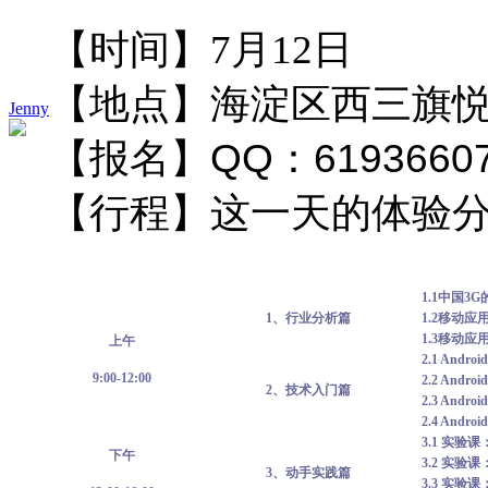
【时间】7月12日
【地点】海淀区西三旗
Jenny
【报名】
QQ
：
6193660
【行程】这一天的体验
1.1
中国
3G
1
、行业分析篇
1.2
移动应
1.3
移动应
上午
2.1 Androi
9:00-12:00
2.2 Androi
2
、技术入门篇
2.3 Androi
2.4 Androi
3.1
实验课
下午
3.2
实验课
3
、动手实践篇
3.3
实验课