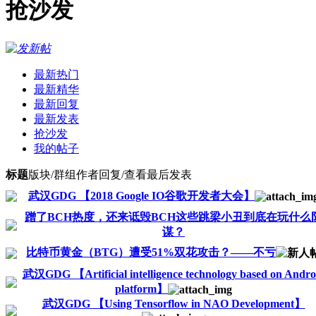
抢沙发
最新热门
最新精华
最新回复
最新发表
抢沙发
我的帖子
标题
版块/群组
作者
回复/查看
最后发表
武汉GDG 【2018 Google IO谷歌开发者大会】
蹭了BCH热度，还来诋毁BCH这些跳梁小丑到底在玩什么
谋？
比特币黄金（BTG）遭受51%双花攻击？——不亏
武汉GDG 【Artificial intelligence technology based on Andro
platform】
武汉GDG 【Using Tensorflow in NAO Development】